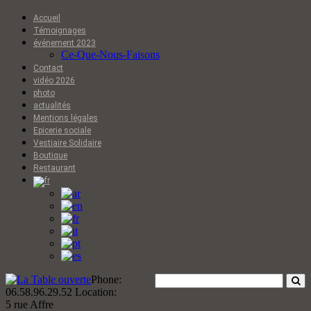
Accueil
Témoignages
événement 2023
Ce-Que-Nous-Faisons
Contact
vidéo 2026
photo
actualités
Mentions légales
Epicerie sociale
Vestiaire Solidaire
Boutique
Restaurant
Phone:
06.58.96.29.52
Location:
5 rue Affre