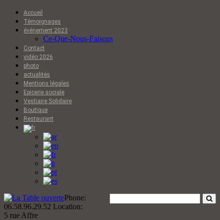
Accueil
Témoignages
événement 2023
Ce-Que-Nous-Faisons
Contact
vidéo 2026
photo
actualités
Mentions légales
Epicerie sociale
Vestiaire Solidaire
Boutique
Restaurant
Phone:
06.58.96.29.52
Location:
5 rue Affre