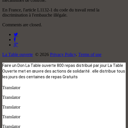
mécanismes de contrôle.
En France, l'article L1132-1 du code du travail rend la
discrimination à l'embauche illégale.
Comments are closed.
La Table ouverte
© 2026
Privacy Policy
.
Terms of use
Faire un Don La Table ouverte 800 repas distribué par jour La Table
Ouverte met en œuvre des actions de solidarité . elle distribue tous
les jours des centaines de repas Gratuits
Translator
Translator
Translator
Translator
Translator